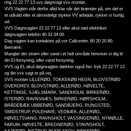
ring 22 22 77 13 vvs døgnvagt vvs montør.
VVS Vagten står derfor altid klar når det brænder på, om det er
et udkald eller et almindeligt stykke VV arbejde, rykker vi hurtig
ud.
VVS Døgnvagten 22 22 77 13 eller akut nød elektriker
døgnvagten telefon 40 33 34 00
Dag vagten kan kontaktes på vor Callcenter. 80 20 20 80.
Bemærk:
Mangler der strøm eller vand i et helt område henviser vi dig til
din El-forsyning, eller vand forsyning.
VVS og EL akut døgnvagten dækker også her. tryk 22 22 77 13
og din vvs vagt er på vej.
VVS montør LILLERØD, TOKKEKØB HEGN, BLOVSTRØD
OVERDREV, BLOVSTRØD, ALLERØD, HØVELTE,
KETTINGE, SJÆLSMARK, SANDHOLM, BIRKERØD,
ISTERØD, RAVNSNÆS, BIRKERØD, HØRSHOLM,
BRÅDEBÆK UBBERØD, SANDBJERG, RUNGSTED,
SMIDSTRUP, FOLEHAVE, VEDBÆK, ALLERØD,
HØVELTSVANG, RAVNSHOLT, VASSINGERØD, NYMØLLE,
FARUM, HØVELTE, BREGNERØD, STAVNSHOLT,
KAJERØD, BISTRUP, RUDE SKOV, BIRKERØD,