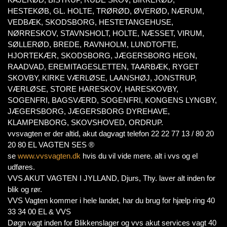
HESTEKØB, GL. HOLTE, TRØRØD, ØVERØD, NÆRUM,
VEDBÆK, SKODSBORG, HESTETANGEHUSE,
NØRRESKOV, STAVNSHOLT, HOLTE, NÆSSET, VIRUM,
SØLLERØD, BREDE, RAVNHOLM, LUNDTOFTE,
HJORTEKÆR, SKODSBORG, JÆGERSBORG HEGN,
RAADVAD, EREMITAGESLETTEN, TAARBÆK, RYGET
SKOVBY, KIRKE VÆRLØSE, LAANSHØJ, JONSTRUP,
VÆRLØSE, STORE HARESKOV, HARESKOVBY,
SOGENFRI, BAGSVÆRD, SOGENFRI, KONGENS LYNGBY,
JÆGERSBORG, JÆGERSBORG DYREHAVE,
KLAMPENBORG, SKOVSHOVED, ORDRUP.
vvsvagten er der altid, akut dagvagt telefon 22 22 77 13 / 80 20
20 80 EL VAGTEN SES ®
se
www.vvsvagten.dk
hvis du vil vide mere. alt i vvs og el
udføres.
VVS AKUT VAGTEN I JYLLAND, Djurs, Thy. laver alt inden for
blik og rør.
VVS Vagten kommer i hele landet, har du brug for hjælp ring 40
33 34 00 EL & VVS
Døgn vagt inden for Blikkenslager og vvs akut services vagt 40