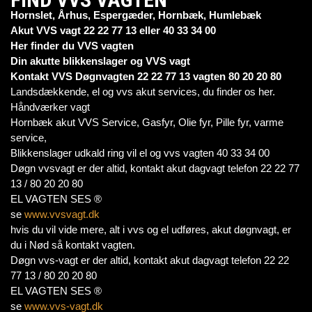
Hornslet, Århus, Espergæder, Hornbæk, Humlebæk
Akut VVS vagt 22 22 77 13 eller 40 33 34 00
Her finder du VVS vagten
Din akutte blikkenslager og VVS vagt
Kontakt VVS Døgnvagten 22 22 77 13 vagten 80 20 20 80
Landsdækkende, el og vvs akut services, du finder os her.
Håndværker vagt
Hornbæk akut VVS Service, Gasfyr, Olie fyr, Pille fyr, varme
service,
Blikkenslager udkald ring vil el og vvs vagten 40 33 34 00
Døgn vvsvagt er der altid, kontakt akut dagvagt telefon 22 22 77
13 / 80 20 20 80
EL VAGTEN SES ®
se
www.vvsvagt.dk
hvis du vil vide mere, alt i vvs og el udføres, akut døgnvagt, er
du i Nød så kontakt vagten.
Døgn vvs-vagt er der altid, kontakt akut dagvagt telefon 22 22
77 13 / 80 20 20 80
EL VAGTEN SES ®
se
www.vvs-vagt.dk