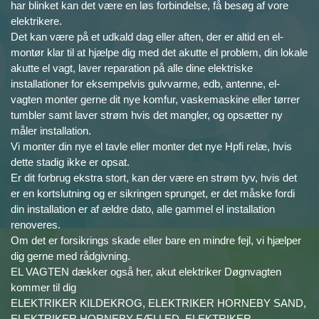
har blinket kan det være en løs forbindelse, få besøg af vore
elektrikere.
Det kan være på et udkald dag eller aften, der er altid en el-
montør klar til at hjælpe dig med det akutte el problem, din lokale
akutte el vagt, laver reparation på alle dine elektriske
installationer for eksempelvis gulvvarme, edb, antenne, el-
vagten monter gerne dit nye komfur, vaskemaskine eller tørrer
tumbler samt laver strøm hvis det mangler, og opsætter ny
måler installation.
Vi monter din nye el tavle eller monter det nye Hpfi relæ, hvis
dette stadig ikke er opsat.
Er dit forbrug ekstra stort, kan der være en strøm tyv, hvis det
er en kortslutning og er sikringen sprunget, er det måske fordi
din installation er af ældre dato, alle gammel el installation
renoveres.
Om det er forsikrings skade eller bare en mindre fejl, vi hjælper
dig gerne med rådgivning.
EL VAGTEN dækker også her, akut elektriker Døgnvagten
kommer til dig
ELEKTRIKER KILDEKROG, ELEKTRIKER HORNEBY SAND,
ELEKTRIKER HORNEBY FÆLLED, ELEKTRIKER